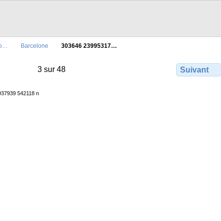
io…
Barcelone
303646 23995317…
3 sur 48
Suivant