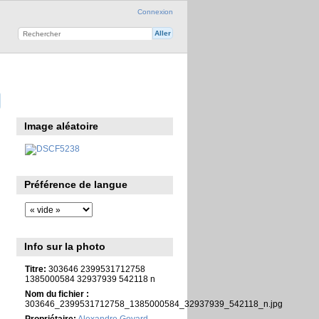
Connexion
Image aléatoire
Préférence de langue
Info sur la photo
Titre:
303646 2399531712758
1385000584 32937939 542118 n
Nom du fichier :
303646_2399531712758_1385000584_32937939_542118_n.jpg
Propriétaire:
Alexandre Goyard