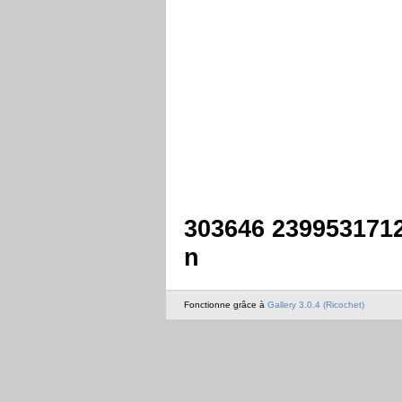
303646 239953171
n
Fonctionne grâce à
Gallery 3.0.4 (Ricochet)