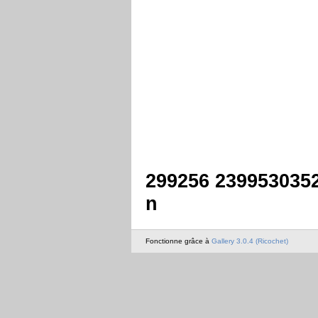
299256 239953035
n
Fonctionne grâce à
Gallery 3.0.4 (Ricochet)