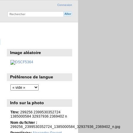
Connexion
Image aléatoire
Préférence de langue
Info sur la photo
Titre:
299256 2399530352724
1385000584 32937936 2369402 n
Nom du fichier :
299256_2399530352724_1385000584_32937936_2369402_n.jpg
Propriétaire:
Alexandre Goyard