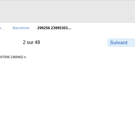
io…
Barcelone
299256 23995303…
2 sur 48
Suivant