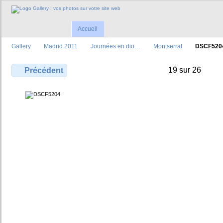
Accueil
Gallery
Madrid 2011
Journées en dio…
Montserrat
DSCF520
19 sur 26
Précédent